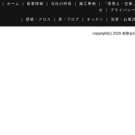
｜
ホーム
｜
新着情報
｜
当社の特長
｜
施工事例
｜
「張替え・交換
せ
｜
プライバシ
｜
壁紙・クロス
｜
床・フロア
｜
キッチン
｜
浴室・お風
copyright(c) 2026
有限会社 