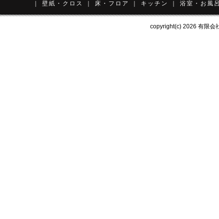
｜
壁紙・クロス
｜
床・フロア
｜
キッチン
｜
浴室・お風
copyright(c) 2026
有限会社 