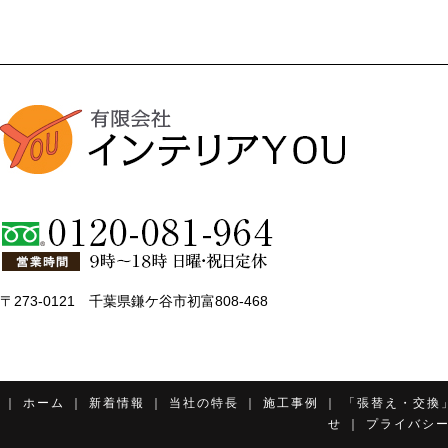
〒273-0121 千葉県鎌ケ谷市初富808-468
｜
ホーム
｜
新着情報
｜
当社の特長
｜
施工事例
｜
「張替え・交換
せ
｜
プライバシ