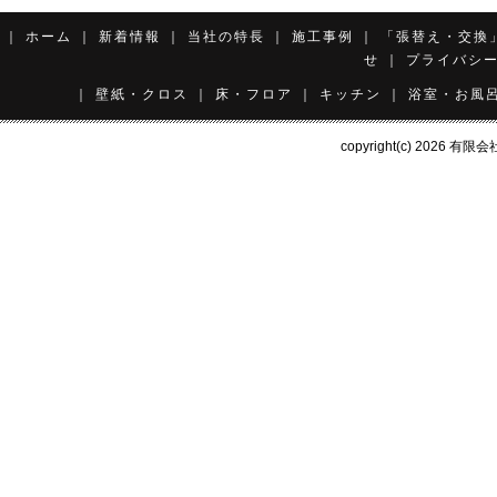
｜
ホーム
｜
新着情報
｜
当社の特長
｜
施工事例
｜
「張替え・交換
せ
｜
プライバシ
｜
壁紙・クロス
｜
床・フロア
｜
キッチン
｜
浴室・お風
copyright(c) 2026
有限会社 