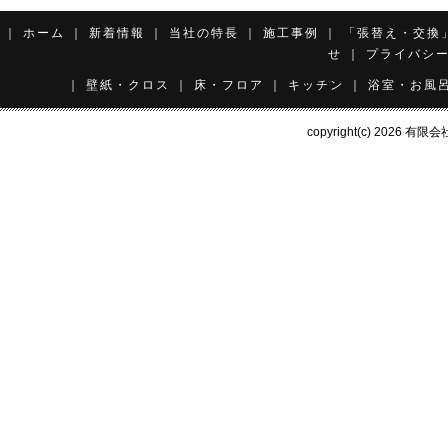
｜
ホーム
｜
新着情報
｜
当社の特長
｜
施工事例
｜
「張替え・交換
せ
｜
プライバシ
｜
壁紙・クロス
｜
床・フロア
｜
キッチン
｜
浴室・お風
copyright(c) 2026
有限会社 