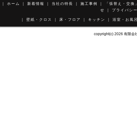
｜
ホーム
｜
新着情報
｜
当社の特長
｜
施工事例
｜
「張替え・交換
せ
｜
プライバシ
｜
壁紙・クロス
｜
床・フロア
｜
キッチン
｜
浴室・お風
copyright(c) 2026
有限会社 