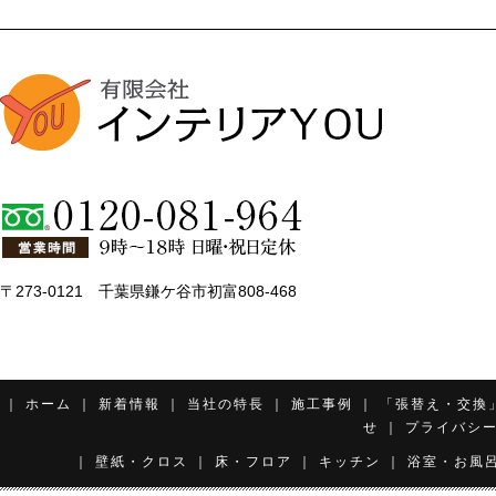
〒273-0121 千葉県鎌ケ谷市初富808-468
｜
ホーム
｜
新着情報
｜
当社の特長
｜
施工事例
｜
「張替え・交換
せ
｜
プライバシ
｜
壁紙・クロス
｜
床・フロア
｜
キッチン
｜
浴室・お風