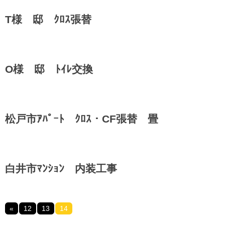
T様 邸 ｸﾛｽ張替
O様 邸 ﾄｲﾚ交換
松戸市ｱﾊﾟｰﾄ ｸﾛｽ・CF張替 畳
白井市ﾏﾝｼｮﾝ 内装工事
«
12
13
14