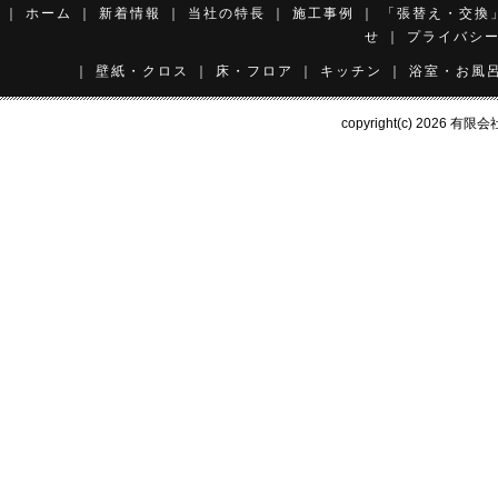
｜
ホーム
｜
新着情報
｜
当社の特長
｜
施工事例
｜
「張替え・交換
せ
｜
プライバシ
｜
壁紙・クロス
｜
床・フロア
｜
キッチン
｜
浴室・お風
copyright(c) 2026
有限会社 