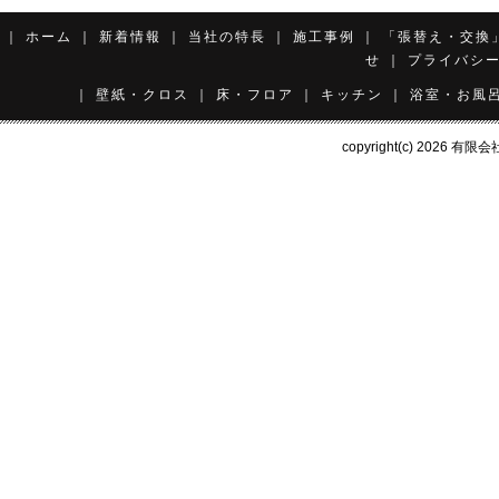
｜
ホーム
｜
新着情報
｜
当社の特長
｜
施工事例
｜
「張替え・交換
せ
｜
プライバシ
｜
壁紙・クロス
｜
床・フロア
｜
キッチン
｜
浴室・お風
copyright(c) 2026
有限会社 